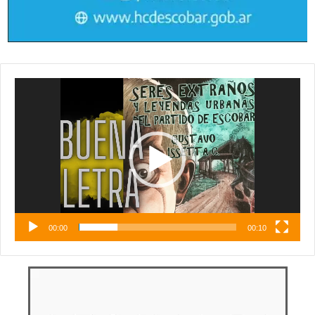
Reproductor
de
vídeo
00:00
00:10