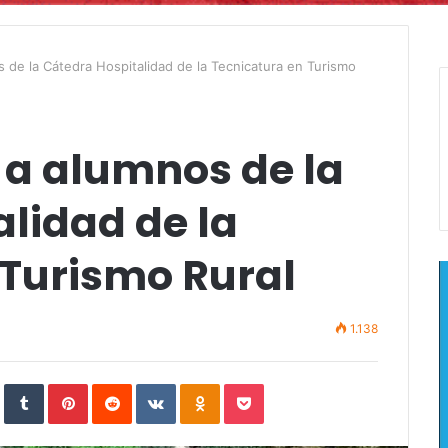
s de la Cátedra Hospitalidad de la Tecnicatura en Turismo
 a alumnos de la
lidad de la
 Turismo Rural
1.138
In
StumbleUpon
Tumblr
Pinterest
Reddit
VKontakte
Odnoklassniki
Pocket