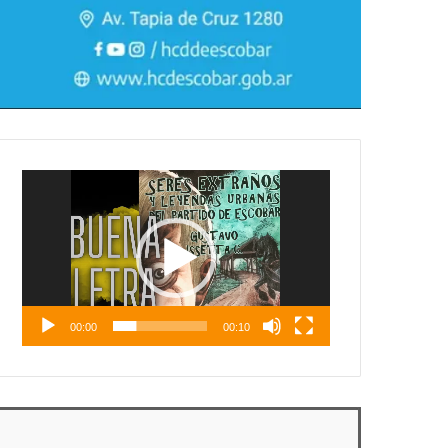
Reproductor
de
vídeo
00:00
00:10