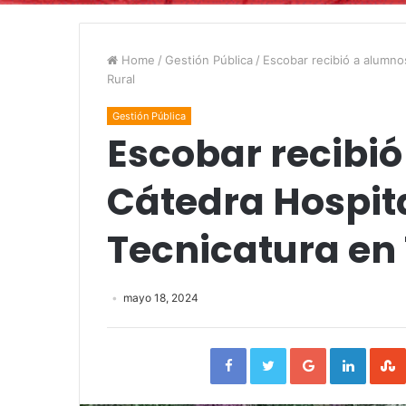
Home
/
Gestión Pública
/
Escobar recibió a alumno
Rural
Gestión Pública
Escobar recibió
Cátedra Hospita
Tecnicatura en
mayo 18, 2024
Facebook
Twitter
Google+
Linked