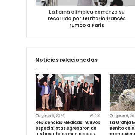
La llama olímpica comenzo su
recorrido por territorio francés
rumbo a Paris
Noticias relacionadas
agosto 6, 2026
101
agosto 6, 2
Residencias Médicas: nuevos
La Granja 
especialistas egresaron de
Benito cel
los hospitales municipales
promoviendo