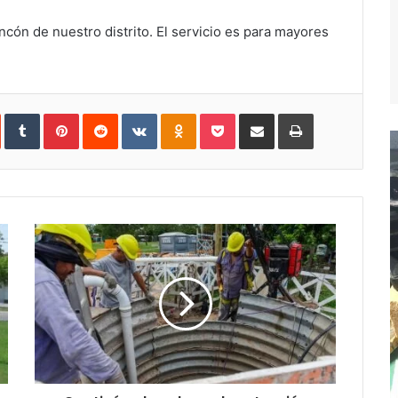
ncón de nuestro distrito. El servicio es para mayores
In
StumbleUpon
Tumblr
Pinterest
Reddit
VKontakte
Odnoklassniki
Pocket
Compartir
Imprimir
vía
e-
mail