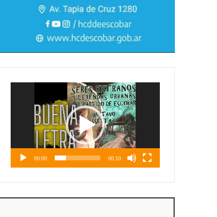
Reproductor
de
vídeo
00:00
00:10