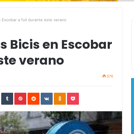
en Escobar a full durante este verano
as Bicis en Escobar
este verano
576
In
StumbleUpon
Tumblr
Pinterest
Reddit
VKontakte
Odnoklassniki
Pocket