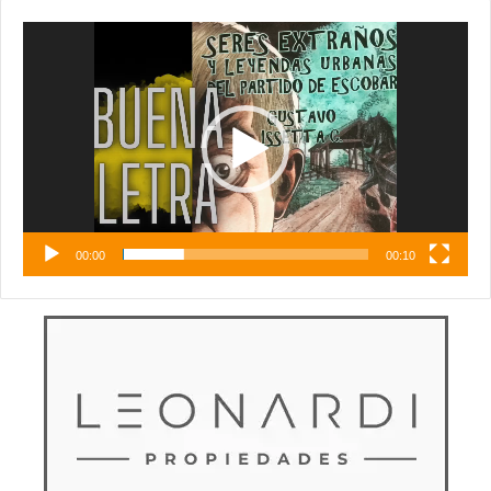
Reproductor
de
vídeo
00:00
00:10