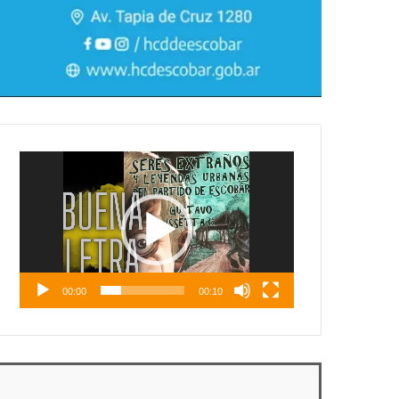
Reproductor
de
vídeo
00:00
00:10