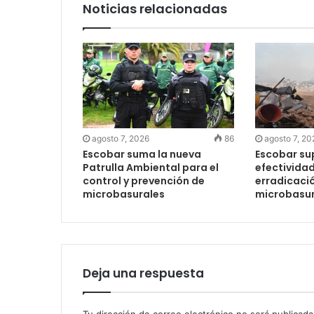
Noticias relacionadas
agosto 7, 2026
86
agosto 7, 20
Escobar suma la nueva
Escobar su
Patrulla Ambiental para el
efectividad
control y prevención de
erradicaci
microbasurales
microbasur
Deja una respuesta
Tu dirección de correo electrónico no será publicada