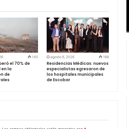
26
145
agosto 6, 2026
166
peró el 70% de
Residencias Médicas: nuevos
 en la
especialistas egresaron de
ón de
los hospitales municipales
ales
de Escobar
.
Los campos obligatorios están marcados con
*