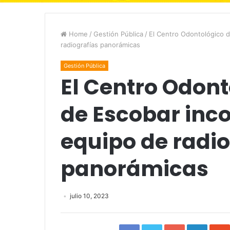
Home
/
Gestión Pública
/
El Centro Odontológico 
radiografías panorámicas
Gestión Pública
El Centro Odont
de Escobar inc
equipo de radio
panorámicas
julio 10, 2023
Facebook
Twitter
Google+
Linked