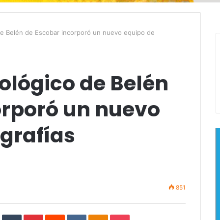
de Belén de Escobar incorporó un nuevo equipo de
ológico de Belén
orporó un nuevo
grafías
851
In
StumbleUpon
Tumblr
Pinterest
Reddit
VKontakte
Odnoklassniki
Pocket