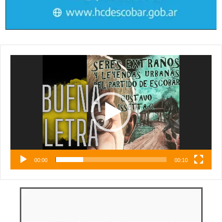
Reproductor
de
vídeo
00:00
00:10