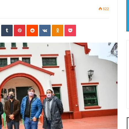
522
In
StumbleUpon
Tumblr
Pinterest
Reddit
VKontakte
Odnoklassniki
Pocket