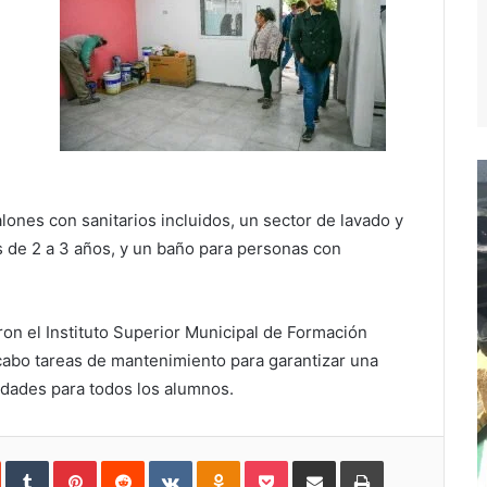
alones con sanitarios incluidos, un sector de lavado y
s de 2 a 3 años, y un baño para personas con
ron el Instituto Superior Municipal de Formación
cabo tareas de mantenimiento para garantizar una
idades para todos los alumnos.
In
StumbleUpon
Tumblr
Pinterest
Reddit
VKontakte
Odnoklassniki
Pocket
Compartir
Imprimir
vía
e-