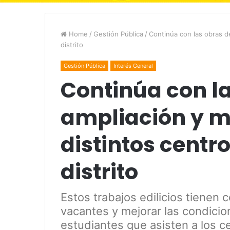
Home
/
Gestión Pública
/
Continúa con las obras de
distrito
Gestión Pública
Interés General
Continúa con l
ampliación y m
distintos centr
distrito
Estos trabajos edilicios tienen 
vacantes y mejorar las condicio
estudiantes que asisten a los 