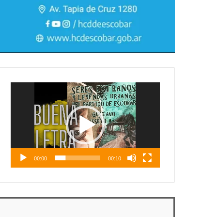
Reproductor
de
vídeo
00:00
00:10