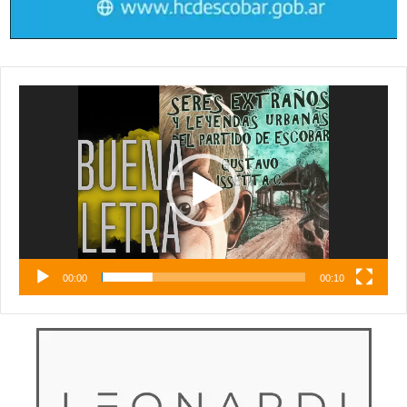
Reproductor
de
vídeo
00:00
00:10