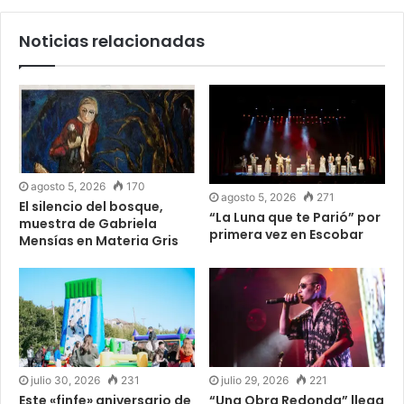
Noticias relacionadas
agosto 5, 2026
170
agosto 5, 2026
271
El silencio del bosque,
“La Luna que te Parió” por
muestra de Gabriela
primera vez en Escobar
Mensías en Materia Gris
julio 30, 2026
231
julio 29, 2026
221
Este «finfe» aniversario de
“Una Obra Redonda” llega