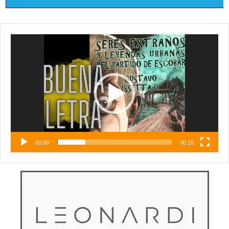
Reproductor
de
vídeo
00:00
00:10