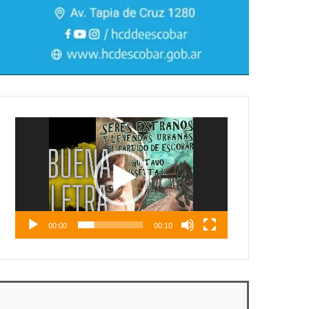
Reproductor
de
vídeo
00:00
00:10