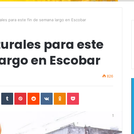
ales para este fin de semana largo en Escobar
urales para este
largo en Escobar
826
In
StumbleUpon
Tumblr
Pinterest
Reddit
VKontakte
Odnoklassniki
Pocket