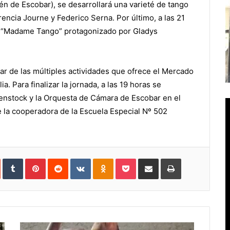
lén de Escobar), se desarrollará una varieté de tango
encia Journe y Federico Serna. Por último, a las 21
al “Madame Tango” protagonizado por Gladys
tar de las múltiples actividades que ofrece el Mercado
a. Para finalizar la jornada, a las 19 horas se
osenstock y la Orquesta de Cámara de Escobar en el
e la cooperadora de la Escuela Especial Nº 502
In
StumbleUpon
Tumblr
Pinterest
Reddit
VKontakte
Odnoklassniki
Pocket
Compartir
Imprimir
vía
e-
mail