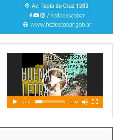
Reproductor
de
vídeo
00:00
00:10