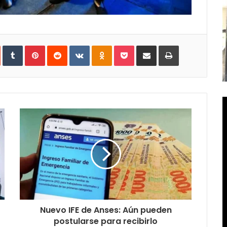
In
StumbleUpon
Tumblr
Pinterest
Reddit
VKontakte
Odnoklassniki
Pocket
Compartir
Imprimir
vía
e-
mail
Nuevo IFE de Anses: Aún pueden
postularse para recibirlo