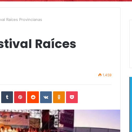
ival Raíces Provincianas
stival Raíces
1.459
In
StumbleUpon
Tumblr
Pinterest
Reddit
VKontakte
Odnoklassniki
Pocket