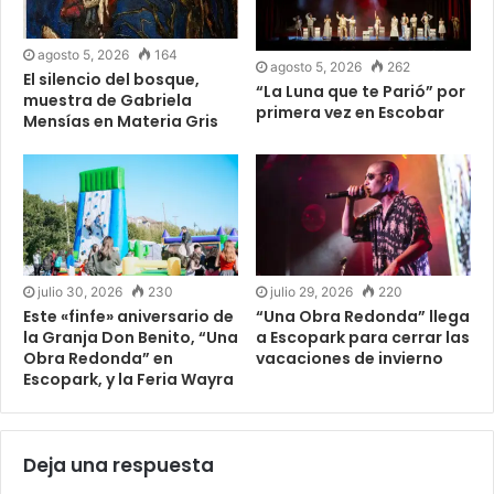
agosto 5, 2026
164
agosto 5, 2026
262
El silencio del bosque,
“La Luna que te Parió” por
muestra de Gabriela
primera vez en Escobar
Mensías en Materia Gris
julio 30, 2026
230
julio 29, 2026
220
Este «finfe» aniversario de
“Una Obra Redonda” llega
la Granja Don Benito, “Una
a Escopark para cerrar las
Obra Redonda” en
vacaciones de invierno
Escopark, y la Feria Wayra
Deja una respuesta