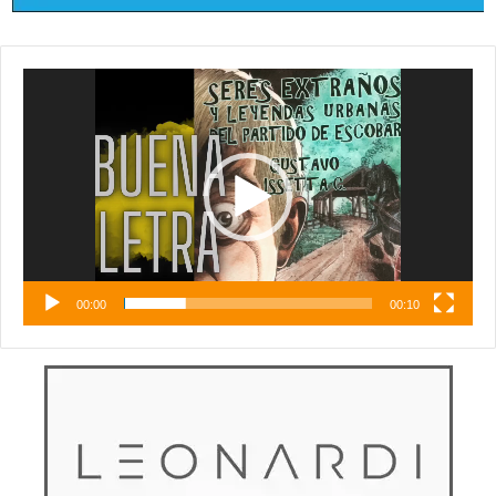
Reproductor
de
vídeo
00:00
00:10