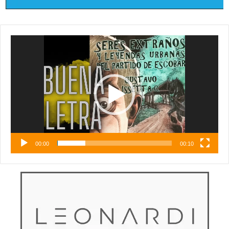
Reproductor
de
vídeo
00:00
00:10