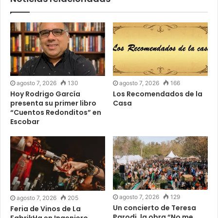
agosto 7, 2026
130
agosto 7, 2026
166
Hoy Rodrigo García
Los Recomendados de la
presenta su primer libro
Casa
“Cuentos Redonditos” en
Escobar
agosto 7, 2026
129
agosto 7, 2026
205
Un concierto de Teresa
Feria de Vinos de La
Parodi, la obra “No me
FabrikHa en Ingeniero