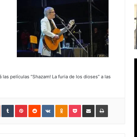
 las películas “Shazam! La furia de los dioses” a las
In
StumbleUpon
Tumblr
Pinterest
Reddit
VKontakte
Odnoklassniki
Pocket
Compartir
Imprimir
vía
e-
mail