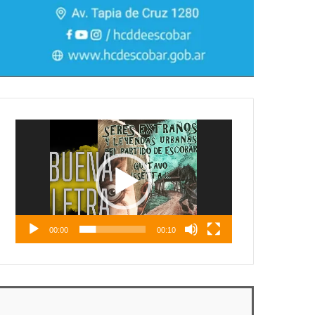
Reproductor
de
vídeo
00:00
00:10