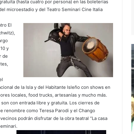
gratuita (hasta cuatro por persona) en las boleterías
del microestadio y del Teatro Seminari Cine Italia
tro El
hwitz),
argo
 10 y
r de
tes,
el
cional de la Isla y del Habitante Isleño con shows en
es locales, food trucks, artesanías y mucho más.
son con entrada libre y gratuita. Los cierres de
s de renombre como Teresa Parodi y el Chango
y vecinos podrán disfrutar de la obra teatral “La casa
Seminari.