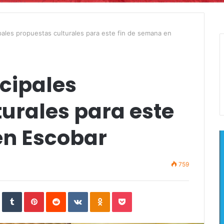
pales propuestas culturales para este fin de semana en
cipales
urales para este
en Escobar
759
In
StumbleUpon
Tumblr
Pinterest
Reddit
VKontakte
Odnoklassniki
Pocket