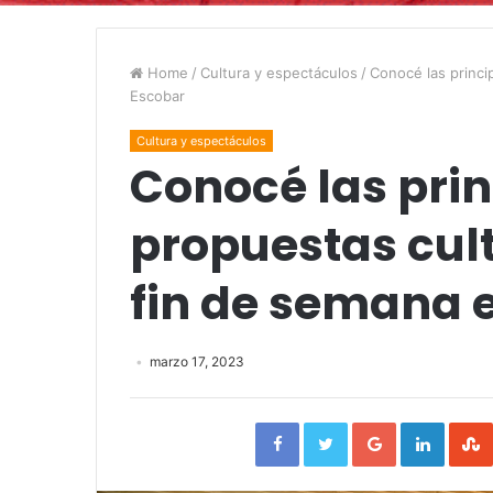
Home
/
Cultura y espectáculos
/
Conocé las princi
Escobar
Cultura y espectáculos
Conocé las prin
propuestas cult
fin de semana 
marzo 17, 2023
Facebook
Twitter
Google+
Linked