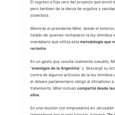
El regreso a foja cero del proyecto que envió 
pero tambien de la danza de orgullos y vanid
soberbios.
Mientras el presidente Milei, desde el exterior,
listado de quienes rechazaron la ley ómnibus e
mandatario que utiliza esta
metodología que r
reciente.
En un gesto que resulta realmente inaudito, Mil
“
enemigos de la Argentina
” y descargó su br
contra de algunos artículos de la ley ómnibus e
el debare parlamentario obligó al oficialismo a
tratamiento
.
Milei incluso
compartió desde las 
ellos.
En una reunión con empresarios en Jerusalén e
legisladores por el voto popular, expresó:
“Es 