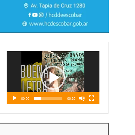
Reproductor
de
vídeo
00:00
00:10