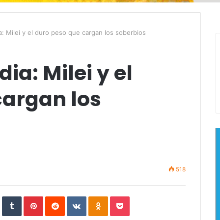
: Milei y el duro peso que cargan los soberbios
ia: Milei y el
cargan los
518
In
StumbleUpon
Tumblr
Pinterest
Reddit
VKontakte
Odnoklassniki
Pocket