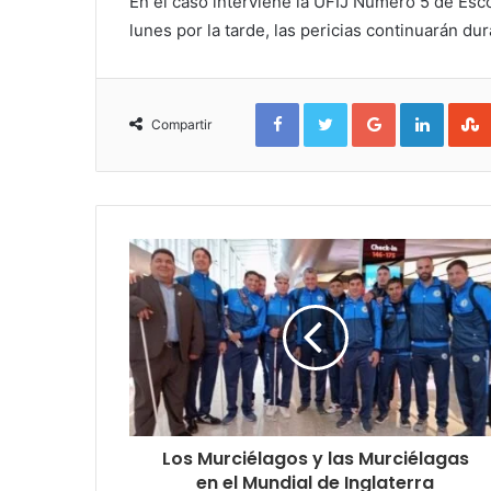
En el caso interviene la UFIJ Número 5 de Esco
lunes por la tarde, las pericias continuarán du
Facebook
Twitter
Google+
Linked
Compartir
Los Murciélagos y las Murciélagas
en el Mundial de Inglaterra