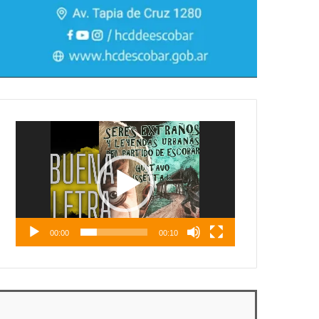
Reproductor
de
vídeo
00:00
00:10