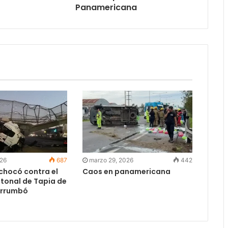
Panamericana
026
687
marzo 29, 2026
442
chocó contra el
Caos en panamericana
tonal de Tapia de
derrumbó