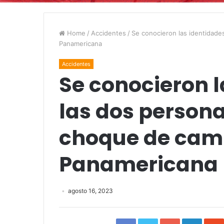
Home
/
Accidentes
/
Se conocieron las identidad
Panamericana
Accidentes
Se conocieron l
las dos persona
choque de cam
Panamericana
agosto 16, 2023
Facebook
Twitter
Google+
Linked