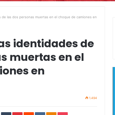
es de las dos personas muertas en el choque de camiones en
as identidades de
s muertas en el
iones en
1.494
In
StumbleUpon
Tumblr
Pinterest
Reddit
VKontakte
Odnoklassniki
Pocket