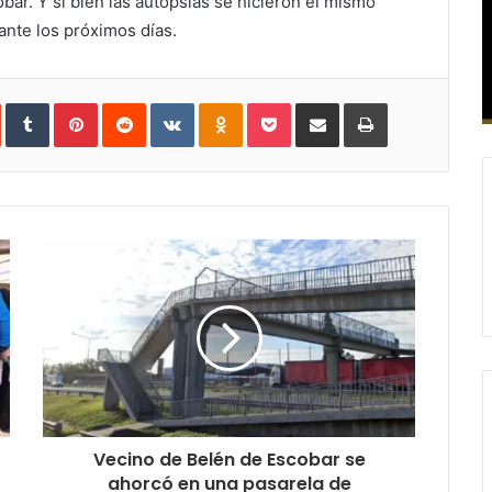
bar. Y si bien las autopsias se hicieron el mismo
rante los próximos días.
In
StumbleUpon
Tumblr
Pinterest
Reddit
VKontakte
Odnoklassniki
Pocket
Compartir
Imprimir
vía
e-
mail
Vecino de Belén de Escobar se
ahorcó en una pasarela de