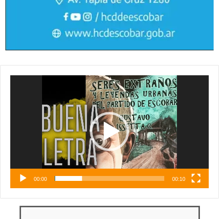
Reproductor
de
vídeo
00:00
00:10