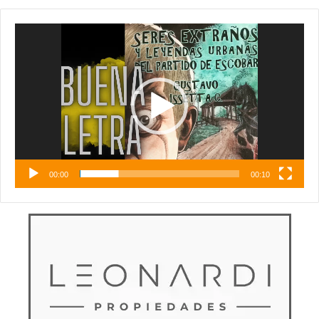
Reproductor
de
vídeo
00:00
00:10