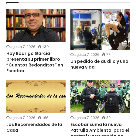
agosto 7, 2026
130
Hoy Rodrigo García
agosto 7, 2026
77
presenta su primer libro
Un pedido de auxilio y una
“Cuentos Redonditos” en
nueva vida
Escobar
agosto 7, 2026
166
agosto 7, 2026
89
Los Recomendados de la
Escobar suma la nueva
Casa
Patrulla Ambiental para el
control y prevención de