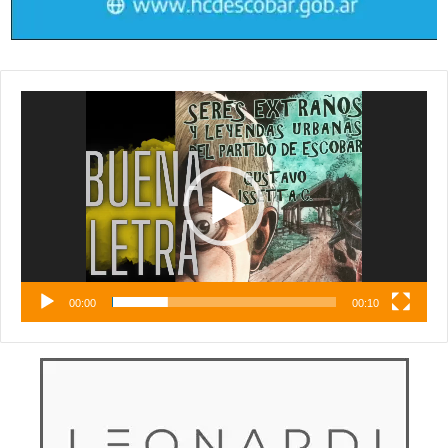
Reproductor
de
vídeo
00:00
00:10