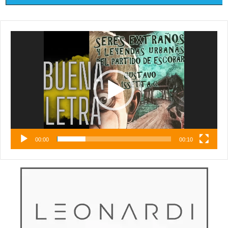
Reproductor
de
vídeo
00:00
00:10