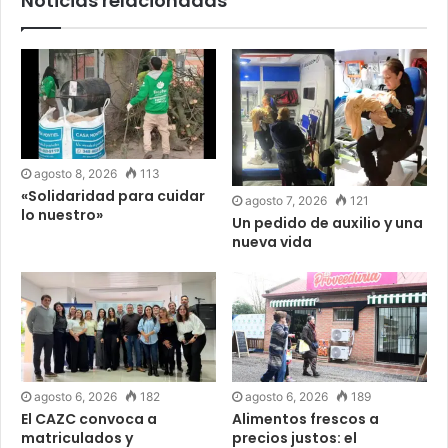
Noticias relacionadas
agosto 8, 2026
113
«Solidaridad para cuidar
agosto 7, 2026
121
lo nuestro»
Un pedido de auxilio y una
nueva vida
agosto 6, 2026
182
agosto 6, 2026
189
El CAZC convoca a
Alimentos frescos a
matriculados y
precios justos: el